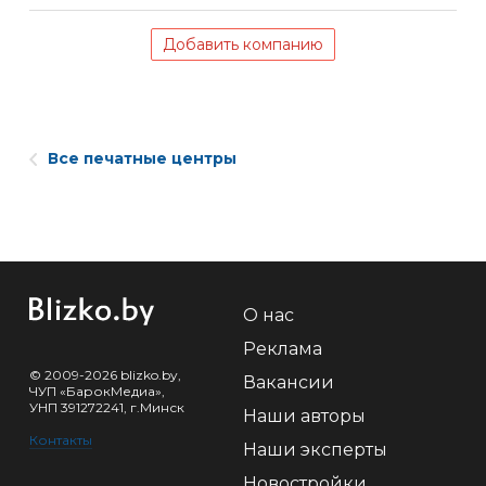
Добавить компанию
Все печатные центры
О нас
Реклама
© 2009-2026 blizko.by,
Вакансии
ЧУП «БарокМедиа»,
УНП 391272241, г.Минск
Наши авторы
Контакты
Наши эксперты
Новостройки