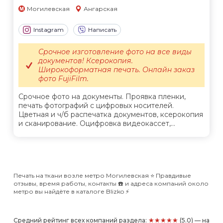
Могилевская
Ангарская
Instagram
Написать
Срочное изготовление фото на все виды
документов! Ксерокопия.
Широкоформатная печать. Онлайн заказ
фото FujiFilm.
Срочное фото на документы. Проявка пленки,
печать фотографий с цифровых носителей.
Цветная и ч/б распечатка документов, ксерокопия
и сканирование. Оцифровка видеокассет,...
Печать на ткани возле метро Могилевская ⭐️ Правдивые
отзывы, время работы, контакты ☎️ и адреса компаний около
метро вы найдёте в каталоге Blizko ⚡️
★★★★★
Средний рейтинг всех компаний раздела:
(5.0) — на