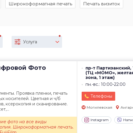
Широкоформатная печать
Печать визиток
Услуга
фровой Фото
пр-т Партизанский, 
(ТЦ «МОМО», желта
зона, 1 этаж)
пн.-вс.: 10:00-22:00
менты. Проявка пленки, печать
Телефоны
х носителей. Цветная и ч/б
в, ксерокопия и сканирование.
Могилевская
Ангар
т,...
Instagram
Напи
ие фото на все виды
копия. Широкоформатная печать.
ujiFilm.