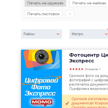
Печать на кружках
Печать на майках
Печать листовок
∙∙∙
Район
Метро
Фотоцентр
Ци
Экспресс
★★★★★
Отзывов: 1
Срочное фото на доку
фотографий с цифровы
распечатка документо
Оцифровка видеокассе
Срочное изготовлен
документов! Ксеро
Онлайн заказ фото F