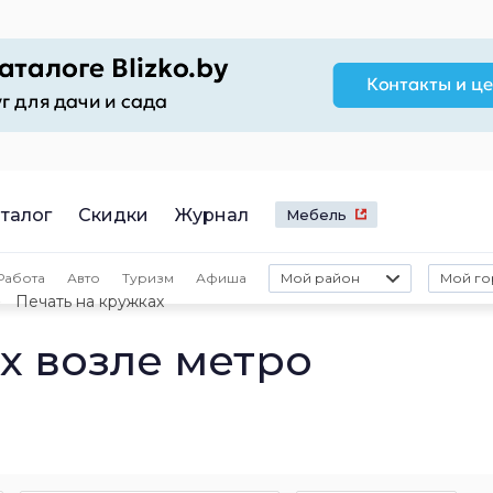
талог
Скидки
Журнал
Мебель
Работа
Авто
Туризм
Афиша
Мой район
Мой го
Печать на кружках
х возле метро