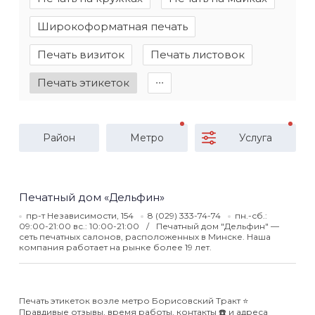
Широкоформатная печать
Печать визиток
Печать листовок
Печать этикеток
∙∙∙
Район
Метро
Услуга
Печатный дом «Дельфин»
пр-т Независимости, 154
8 (029) 333-74-74
пн.-сб.:
09:00-21:00 вс.: 10:00-21:00
Печатный дом "Дельфин" —
сеть печатных салонов, расположенных в Минске. Наша
компания работает на рынке более 19 лет.
Печать этикеток возле метро Борисовский Тракт ⭐️
Правдивые отзывы, время работы, контакты ☎️ и адреса