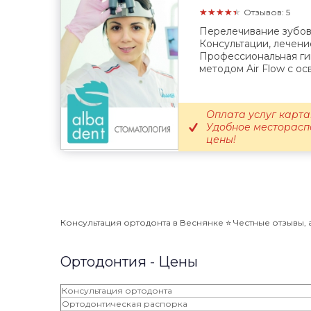
★★★★★
Отзывов: 5
Перелечивание зубов
Консультации, лечени
Профессиональная гиг
методом Air Flow c ос
Оплата услуг карт
Удобное месторасп
цены!
Консультация ортодонта в Веснянке ⭐️ Честные отзывы, а
Ортодонтия - Цены
Консультация ортодонта
Ортодонтическая распорка