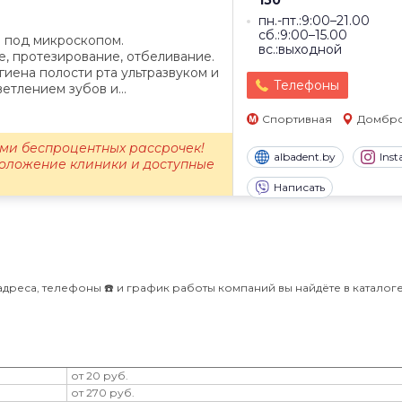
150
пн.-пт.:9:00–21.00
сб.:9:00–15.00
 под микроскопом.
вс.:выходной
е, протезирование, отбеливание.
иена полости рта ультразвуком и
Телефоны
ветлением зубов и...
Спортивная
Домбро
ами беспроцентных рассрочек!
albadent.by
Ins
оложение клиники и доступные
Написать
дреса, телефоны ☎️ и график работы компаний вы найдёте в каталоге B
от 20 руб.
от 270 руб.