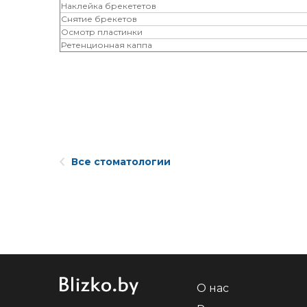
Наклейка брекететов
Снятие брекетов
Осмотр пластинки
Ретенционная каппа
Все стоматологии
О нас