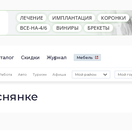
талог
Скидки
Журнал
Мебель
Работа
Авто
Туризм
Афиша
Мой район
Мой го
снянке