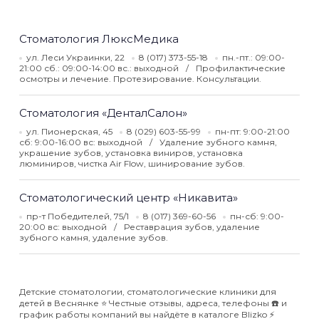
Стоматология ЛюксМедика
ул. Леси Украинки, 22
8 (017) 373-55-18
пн.-пт.: 09:00-
21:00 сб.: 09:00-14:00 вс.: выходной
Профилактические
осмотры и лечение. Протезирование. Консультации.
Стоматология «ДенталСалон»
ул. Пионерская, 45
8 (029) 603-55-99
пн-пт: 9:00-21:00
сб: 9:00-16:00 вс: выходной
Удаление зубного камня,
украшение зубов, установка виниров, установка
люминиров, чистка Air Flow, шинирование зубов.
Стоматологический центр «Никавита»
пр-т Победителей, 75/1
8 (017) 369-60-56
пн-сб: 9:00-
20:00 вс: выходной
Реставрация зубов, удаление
зубного камня, удаление зубов.
Детские стоматологии, стоматологические клиники для
детей в Веснянке ⭐️ Честные отзывы, адреса, телефоны ☎️ и
график работы компаний вы найдёте в каталоге Blizko ⚡️