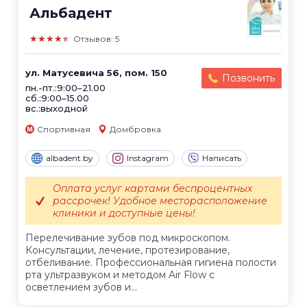
Альбадент
★★★★★
Отзывов: 5
ул. Матусевича 56, пом. 150
Позвонить
пн.-пт.:9:00–21.00
сб.:9:00–15.00
вс.:выходной
Спортивная
Домбровка
albadent.by
Instagram
Написать
Оплата услуг картами беспроцентных
рассрочек! Удобное месторасположение
клиники и доступные цены!
Перелечивание зубов под микроскопом.
Консультации, лечение, протезирование,
отбеливание. Профессиональная гигиена полости
рта ультразвуком и методом Air Flow c
осветлением зубов и...