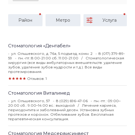
Район
Метро
Услуга
Стоматология «Дентабел»
ул. Ольшевского, д. 76а, 5 подъезд, комн. 2
8 (017) 379-89-
59
пн.-пт.:8:00-21:00 сб.:11:00-21:00
Стоматологическая
хирургия (все виды амбулаторных вмешательств: удаление
зубов, удаление зубов мудрости и т.д.). Все виды
протезирования.
★★★★★
Отзывов: 1
Стоматология Виталимед
ул. Ольшевского, 57
8 (029) 696-47-06
пн.-пт.: 09:00–
20:00 сб.: 9:00–14:00 вс.: выходной
Лечение кариеса,
периодонтита и заболеваний десен. Установка зубных
протезов и коронок. Отбеливание зубов. Бесплатная
терапевтическая консультация.
Стоматология Медсервисинвест