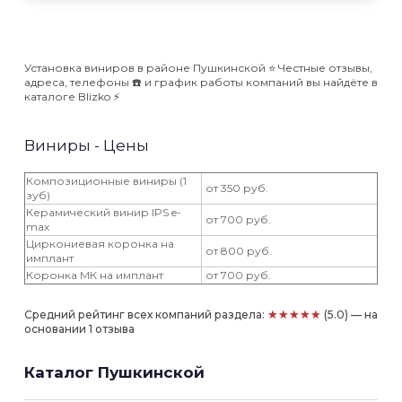
Установка виниров в районе Пушкинской ⭐️ Честные отзывы,
адреса, телефоны ☎️ и график работы компаний вы найдёте в
каталоге Blizko ⚡️
Виниры - Цены
Композиционные виниры (1
от 350 руб.
зуб)
Керамический винир IPS e-
от 700 руб.
max
Циркониевая коронка на
от 800 руб.
имплант
Коронка МК на имплант
от 700 руб.
★★★★★
Средний рейтинг всех компаний раздела:
(5.0) — на
основании 1 отзыва
Каталог Пушкинской