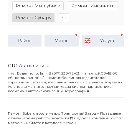
Ремонт Митсубиси
Ремонт Инфинити
Ремонт Субару
∙∙∙
Район
Метро
Услуга
СТО Автоклиника
ул. Буденного, 1а
8 (017) 230-72-63
пн.-пт.:9:00–18:00
сб.-вс.:выходной
Ремонт бензиновых двигателей,
тормозной системы, топливных насосов. Запчасти под заказ.
Установка магнитол, мультимедиа систем, парктроника,
ксенона и автосигнализации. Аэрография.
Ремонт Subaru возле метро Тракторный Завод ⭐️ Правдивые
отзывы, время работы, контакты ☎️ и адреса компаний около
метро вы найдёте в каталоге Blizko ⚡️