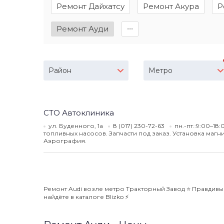
Ремонт Дайхатсу
Ремонт Акура
Р
Ремонт Ауди
∙∙∙
Район
Метро
СТО Автоклиника
ул. Буденного, 1а
8 (017) 230-72-63
пн.-пт.:9:00–18
топливных насосов. Запчасти под заказ. Установка магн
Аэрография.
Ремонт Audi возле метро Тракторный Завод ⭐️ Правдивы
найдёте в каталоге Blizko ⚡️