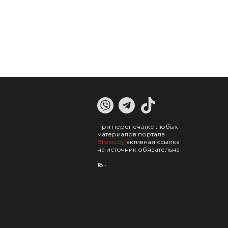
При перепечатке любых
материалов портала
Blizko.by
активная ссылка
на источник обязательна
18+