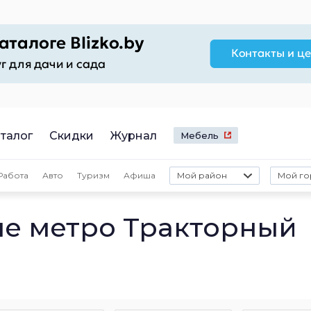
талог
Скидки
Журнал
Мебель
Работа
Авто
Туризм
Афиша
Мой район
Мой го
ле метро Тракторный