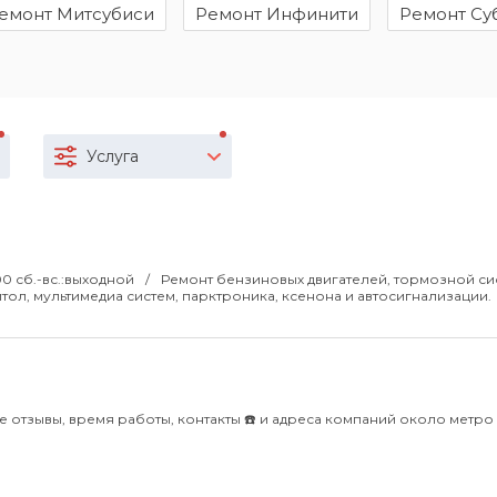
емонт Митсубиси
Ремонт Инфинити
Ремонт Су
Услуга
:00 сб.-вс.:выходной
Ремонт бензиновых двигателей, тормозной си
итол, мультимедиа систем, парктроника, ксенона и автосигнализации.
е отзывы, время работы, контакты ☎️ и адреса компаний около метро