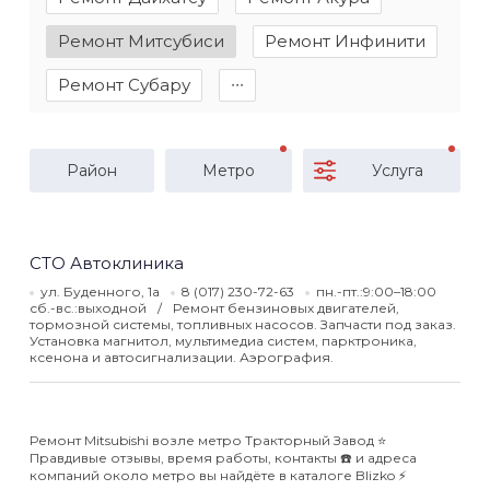
Ремонт Митсубиси
Ремонт Инфинити
Ремонт Субару
∙∙∙
Район
Метро
Услуга
СТО Автоклиника
ул. Буденного, 1а
8 (017) 230-72-63
пн.-пт.:9:00–18:00
сб.-вс.:выходной
Ремонт бензиновых двигателей,
тормозной системы, топливных насосов. Запчасти под заказ.
Установка магнитол, мультимедиа систем, парктроника,
ксенона и автосигнализации. Аэрография.
Ремонт Mitsubishi возле метро Тракторный Завод ⭐️
Правдивые отзывы, время работы, контакты ☎️ и адреса
компаний около метро вы найдёте в каталоге Blizko ⚡️