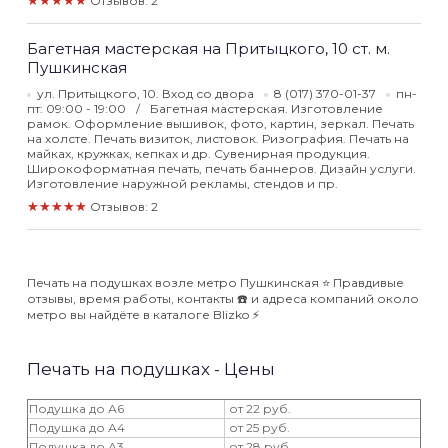
★★★★★
Отзывов: 2
Багетная мастерская на Притыцкого, 10 ст. м.
Пушкинская
ул. Притыцкого, 10. Вход со двора
8 (017) 370-01-37
пн-
пт: 09:00 - 19:00
Багетная мастерская. Изготовление
рамок. Оформление вышивок, фото, картин, зеркал. Печать
на холсте. Печать визиток, листовок. Ризография. Печать на
майках, кружках, кепках и др. Сувенирная продукция.
Широкоформатная печать, печать баннеров. Дизайн услуги.
Изготовление наружной рекламы, стендов и пр.
★★★★★
Отзывов: 2
Печать на подушках возле метро Пушкинская ⭐️ Правдивые
отзывы, время работы, контакты ☎️ и адреса компаний около
метро вы найдёте в каталоге Blizko ⚡️
Печать на подушках - Цены
Подушка до А6
от 22 руб.
Подушка до А4
от 25 руб.
Подушка до А3
от 28 руб.