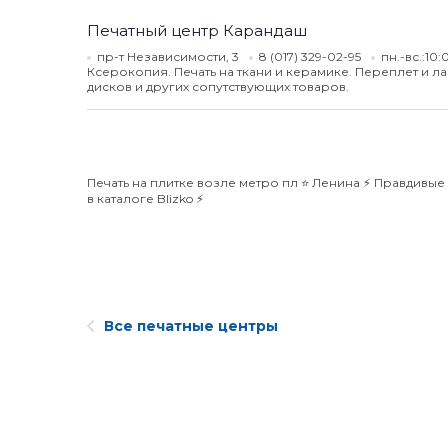
Печатный центр Карандаш
пр-т Независимости, 3
8 (017) 329-02-95
пн.-вс.:10
Ксерокопия. Печать на ткани и керамике. Переплет и 
дисков и других сопутствующих товаров.
Печать на плитке возле метро пл ⭐️ Ленина ⚡️ Правдивы
в каталоге Blizko ⚡️
Все печатные центры