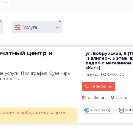
∙∙∙
Услуга
чатный центр и
ул. Бобруйская, 6 (
«Галилео», 3 этаж, 
рядом с магазином
«Kari»)
е услуги. Полиграфия. Сувениры.
пн-вс: 10:00–22:00
на холсте.
Телефоны
пл. Ленина
Центр
s-printer.by
Ins
нлайн и забирайте, когда он