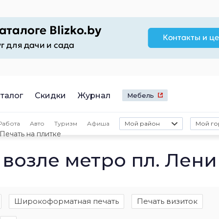
талог
Скидки
Журнал
Мебель
Работа
Авто
Туризм
Афиша
Мой район
Мой го
Печать на плитке
 возле метро пл. Лен
Широкоформатная печать
Печать визиток