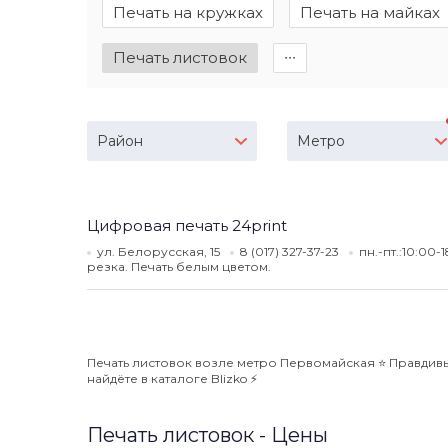
Печать на кружках
Печать на майках
Печать листовок
∙∙∙
Район
Метро
Цифровая печать 24print
ул. Белорусская, 15
8 (017) 327-37-23
пн.-пт.:10:00-
резка. Печать белым цветом.
Печать листовок возле метро Первомайская ⭐️ Правдивы
найдёте в каталоге Blizko ⚡️
Печать листовок - Цены