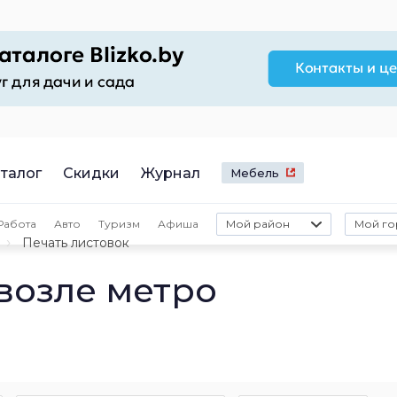
талог
Скидки
Журнал
Мебель
Работа
Авто
Туризм
Афиша
Мой район
Мой го
Печать листовок
возле метро