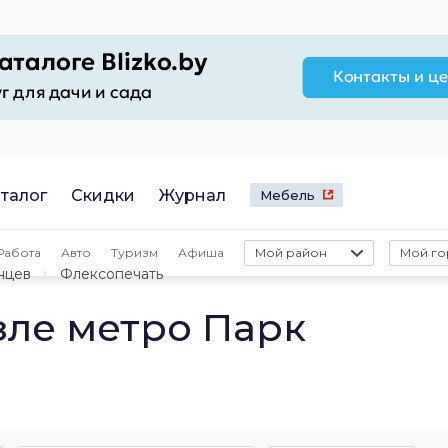
талог
Скидки
Журнал
Мебель
Работа
Авто
Туризм
Афиша
Мой район
Мой го
нцев
Флексопечать
зле метро Парк