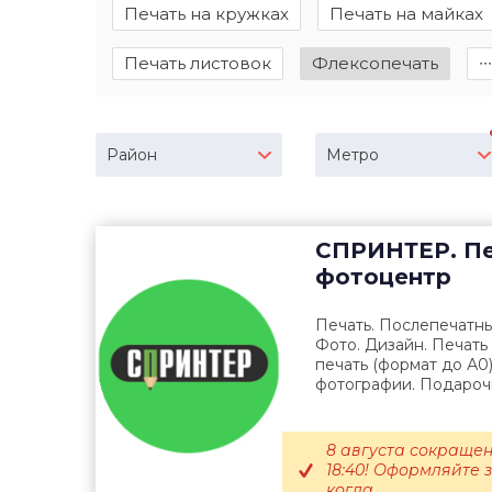
Печать на кружках
Печать на майках
Печать листовок
Флексопечать
∙∙∙
Район
Метро
СПРИНТЕР. Пе
фотоцентр
Печать. Послепечатны
Фото. Дизайн. Печать
печать (формат до А0
фотографии. Подарочн
8 августа сокращен
18:40! Оформляйте 
когда...