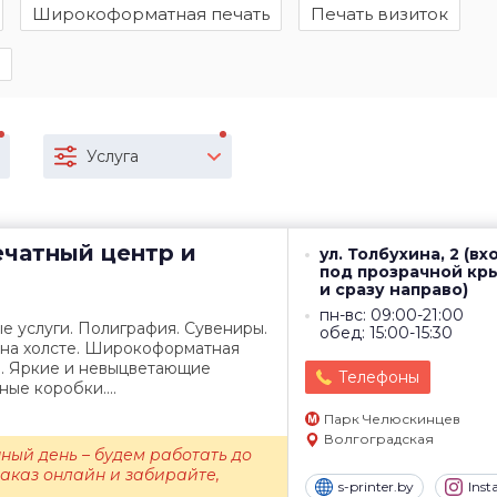
Широкоформатная печать
Печать визиток
Услуга
чатный центр и
ул. Толбухина, 2 (вх
под прозрачной к
и сразу направо)
пн-вс: 09:00-21:00
е услуги. Полиграфия. Сувениры.
обед: 15:00-15:30
 на холсте. Широкоформатная
). Яркие и невыцветающие
Телефоны
ые коробки....
Парк Челюскинцев
Волгоградская
ный день – будем работать до
заказ онлайн и забирайте,
s-printer.by
Ins