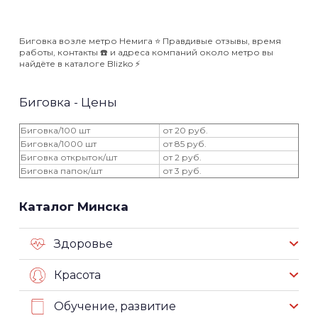
Биговка возле метро Немига ⭐️ Правдивые отзывы, время
работы, контакты ☎️ и адреса компаний около метро вы
найдёте в каталоге Blizko ⚡️
Биговка - Цены
Биговка/100 шт
от 20 руб.
Биговка/1000 шт
от 85 руб.
Биговка открыток/шт
от 2 руб.
Биговка папок/шт
от 3 руб.
Каталог Минска
Здоровье
Красота
Обучение, развитие