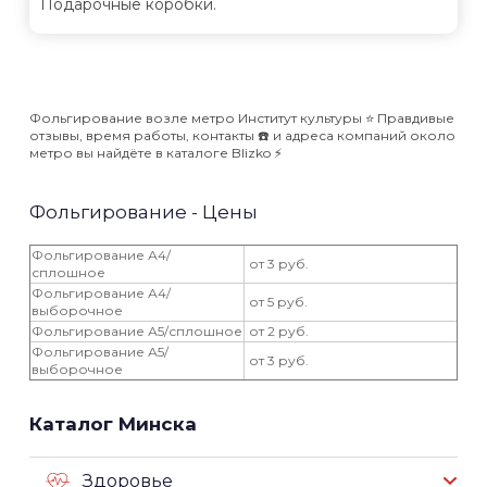
Подарочные коробки.
Фольгирование возле метро Институт культуры ⭐️ Правдивые
отзывы, время работы, контакты ☎️ и адреса компаний около
метро вы найдёте в каталоге Blizko ⚡️
Фольгирование - Цены
Фольгирование А4/
от 3 руб.
сплошное
Фольгирование А4/
от 5 руб.
выборочное
Фольгирование А5/сплошное
от 2 руб.
Фольгирование А5/
от 3 руб.
выборочное
Каталог Минска
Здоровье