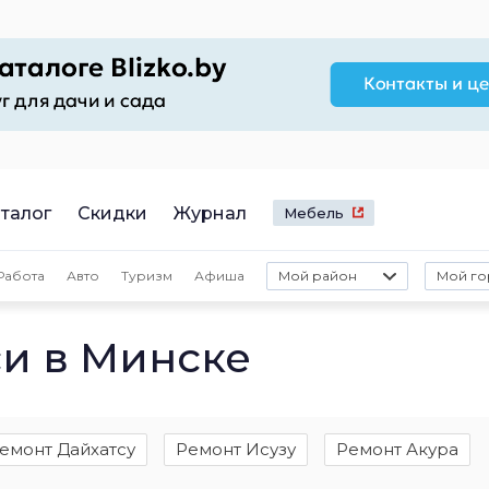
талог
Скидки
Журнал
Мебель
Работа
Авто
Туризм
Афиша
Мой район
Мой го
и в Минске
емонт Дайхатсу
Ремонт Исузу
Ремонт Акура