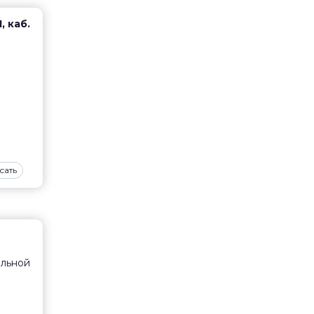
, каб.
сать
ельной