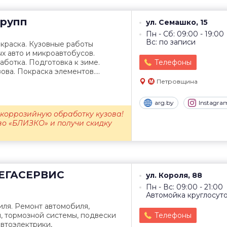
рупп
ул. Семашко, 15
Пн - Сб: 09:00 - 19:00
Вс: по записи
краска. Кузовные работы
ых авто и микроавтобусов.
ботка. Подготовка к зиме.
Телефоны
ва. Покраска элементов....
Петровщина
arg.by
Instagra
икоррозийную обработку кузова!
во «БЛИЗКО» и получи скидку
ЕГАСЕРВИС
ул. Короля, 88
Пн - Вс: 09:00 - 21:00
Автомойка круглосут
ля. Ремонт автомобиля,
, тормозной системы, подвески
Телефоны
автоэлектрики,