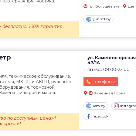
мпьютерная диагностика.
пл. Богушевича
Цен
yunisof.by
 бесплатно! 100% гарантия
етр
ул. Каменногорская
47/1А
пн.-вс.: 08:00-22:00
иля, техническое обслуживание,
игателя, МКПП и АКПП, рулевого
Телефоны
оборудования, тормозной
Замена фильтров и масел.
Каменная Горка
1km.by
Instagr
facebook
во по доступным ценам!
ассрочки!