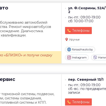
вто
ул. Ф.Скорины, 52А/1
2
пн.-пт.: 09:00-19:00
сб: 10:00-17:00
 обслуживанию автомобилей
ства. Ремонт микроавтобусов
Телефоны
л-схождение. Диагностика.
 квалификации.
Уручье
forsazhauto.by
во «БЛИЗКО» и получи скидку
Instagram
Напи
ервис
пер. Северный 13/1
пн.-пт.: 09:00-19:00
сб.-вс.: по предварит
записи
 тормозной системы, подвески,
ии, системы охлаждения,
Телефоны
 топливной системы и КПП.