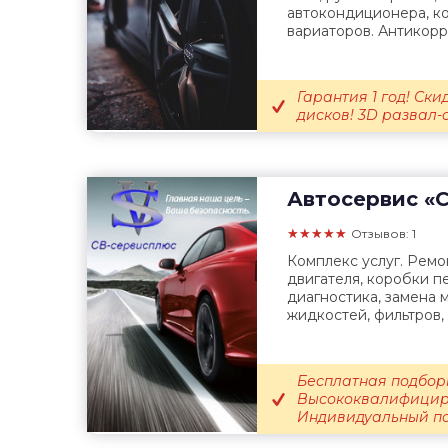
автокондиционера, к
вариаторов. Антикорр
Гарантия 1 год! Ск
дисков! 3D развал-с
Автосервис
«С
★★★★★
Отзывов: 1
Комплекс услуг. Ремо
двигателя, коробки п
диагностика, замена 
жидкостей, фильтров, 
Бесплатная подборк
Высококвалифицир
Индивидуальный подх