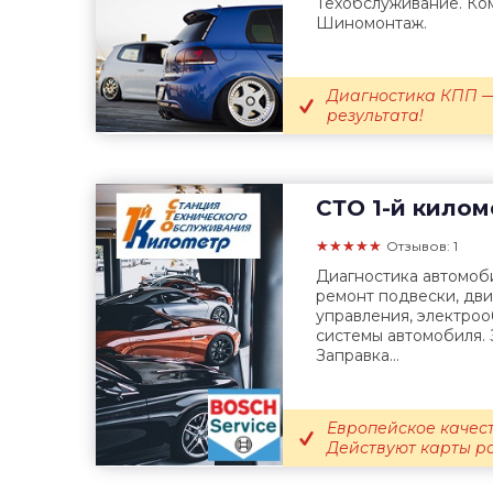
Техобслуживание. Ко
Шиномонтаж.
Диагностика КПП —
результата!
СТО
1-й килом
★★★★★
Отзывов: 1
Диагностика автомоб
ремонт подвески, дв
управления, электро
системы автомобиля. 
Заправка...
Европейское качест
Действуют карты р