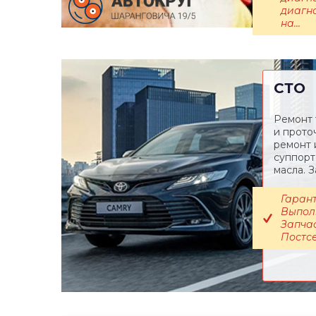
диагн
на...
СТО
Ремонт 
и прото
ремонт 
суппорт
масла. З
Гарант
Выполн
Запчас
Постсе