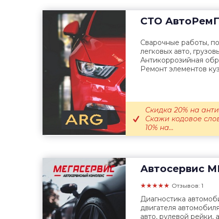
СТО
АвтоРемГ
Сварочные работы, по
легковых авто, грузов
Антикоррозийная обра
Ремонт элементов кузо
Скидка 20% на ант
Скажи кодовое сло
10% на...
Автосервис
М
★★★★★
Отзывов: 1
Диагностика автомоби
двигателя автомобиля
авто, рулевой рейки, 