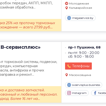
оробок передач, АКПП, МКПП,
Молодежная
озийная обработка...
Кальварийская
megaservice.by
идка 25% на проточку тормозных
хождение — всего 27.99 руб....
В-сервисплюс»
пр-т Пушкина, 68
пн-пт: 9:00 - 20:00
сб: 9:00 - 18:00
нт тормозной системы, подвески,
ередач, компьютерная
Телефоны
масла, антифриза и прочих
заправка и ремонт...
Масюковщина
svservisplus.business
а и доставка запчастей.
Instagram
faceb
ованный и любезный персонал.
од. Более 16 лет на...