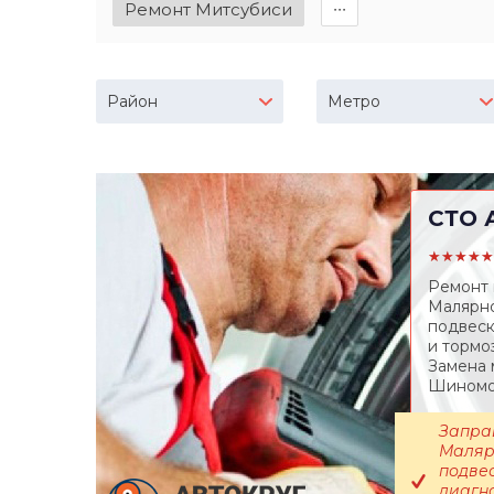
Ремонт Митсубиси
∙∙∙
Район
Метро
СТО
А
★★★★★
Ремонт 
Малярно
подвеск
и тормо
Замена 
Шиномон
Запра
Маляр
подвес
диагн