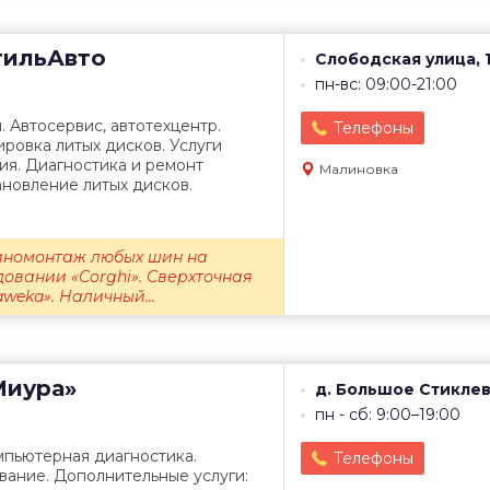
ильАвто
Слободская улица, 
пн-вс: 09:00-21:00
 Автосервис, автотехцентр.
Телефоны
ровка литых дисков. Услуги
ия. Диагностика и ремонт
Малиновка
ановление литых дисков.
Шиномонтаж любых шин на
овании «Corghi». Сверхточная
weka». Наличный...
иура»
д. Большое Стикле
пн - сб: 9:00–19:00
мпьютерная диагностика.
Телефоны
вание. Дополнительные услуги: