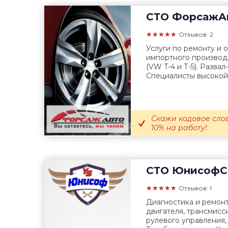
СТО
ФорсажА
★★★★★
Отзывов: 2
Услуги по ремонту и
импортного производ
(VW T-4 и Т-5). Разва
Специалисты высокой
Скажи кодовое сло
10% на работу!
СТО
ЮнисофС
★★★★★
Отзывов: 1
Диагностика и ремонт
двигателя, трансмисс
рулевого управления,