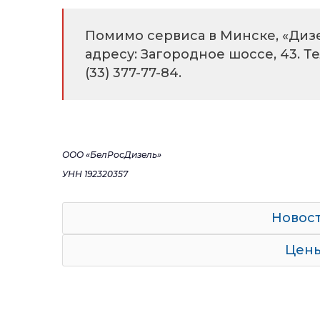
Помимо сервиса в Минске, «Диз
адресу: Загородное шоссе, 43. Т
(33) 377-77-84.
ООО «БелРосДизель»
УНН 192320357
Новос
Цены