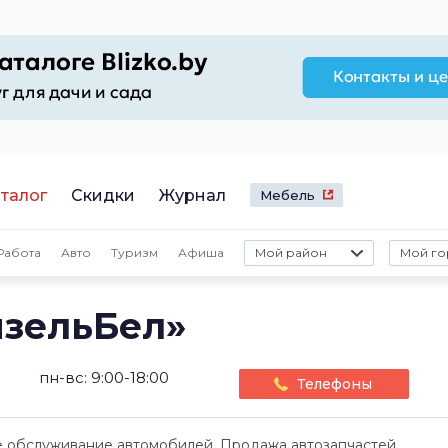
талог
Скидки
Журнал
Мебель
Работа
Авто
Туризм
Афиша
Мой район
Мой го
изельБел»
пн-вс: 9:00-18:00
Телефоны
е обслуживание автомобилей. Продажа автозапчастей.