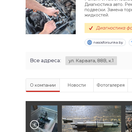
Диагностика авто. Ре
подвески. Замена тор
жидкостей.
Диагностика фо
nasosforsunka.by
Все адреса:
ул. Карвата, 88В, к.1
О компании
Новости
Фотогалерея