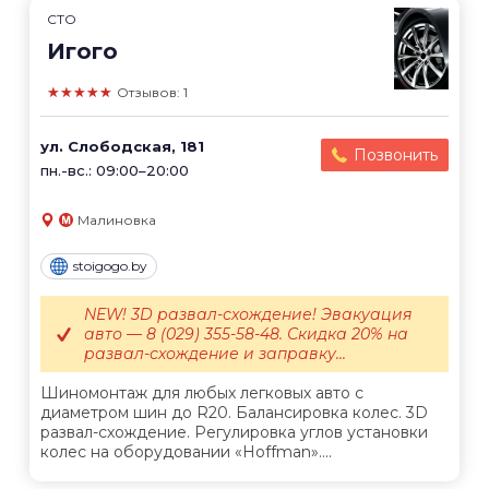
СТО
Игого
★★★★★
Отзывов: 1
ул. Слободская, 181
Позвонить
пн.-вс.: 09:00–20:00
Малиновка
stoigogo.by
NEW! 3D развал-схождение! Эвакуация
авто — 8 (029) 355-58-48. Скидка 20% на
развал-схождение и заправку...
Шиномонтаж для любых легковых авто с
диаметром шин до R20. Балансировка колес. 3D
развал-схождение. Регулировка углов установки
колес на оборудовании «Hoffman»....