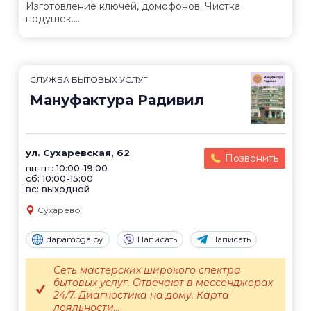
Изготовление ключей, домофонов. Чистка
подушек....
СЛУЖБА БЫТОВЫХ УСЛУГ
Мануфактура Радивил
ул. Сухаревская, 62
Позвонить
пн-пт: 10:00-19:00
сб: 10:00-15:00
вс: выходной
Сухарево
dapamoga.by
Написать
Написать
Сеть мастерских широкого спектра
бытовых услуг. Отвечают в мессенджерах
24/7. Диагностика на дому. Карта
лояльности...