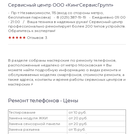
Сервисный центр ООО «КингСервисГрупп»
Пр-т Независимости, 115 (вход со стороны метро,
бесплатная парковка)
8 (029) 387-19-19
Ежедневно 09:00
- 21:00
Ваша техника в надежных руках! Сервисный центр
профессионально ремонтирует более 200 типов устройств.
Обратитесь к экспертам!
★★★★★
Отзывов: 3
В разделе собраны мастерские по ремонту телефонов,
расположенные недалеко от метро Московская ⭐️ Вы
можете найти подробную информацию о видах ремонта и
обслуживаемых моделях смартфонов, стоимости ремонта, а
также адреса, контакты и время работы сервисных центров и
мастерских ⚡️
Ремонт телефонов - Цены
Тестирование
от 10 руб.
Замена модуля ЖКИ
от 20 руб.
Замена сенсорной панели
от 20 руб.
Замена разъема
от 15 руб.