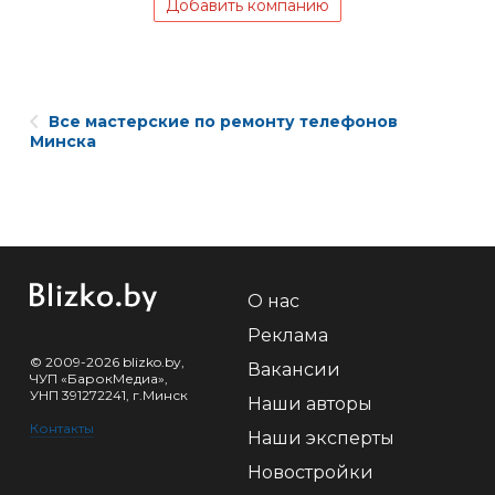
Добавить компанию
Все мастерские по ремонту телефонов
Минска
О нас
Реклама
© 2009-2026 blizko.by,
Вакансии
ЧУП «БарокМедиа»,
УНП 391272241, г.Минск
Наши авторы
Контакты
Наши эксперты
Новостройки