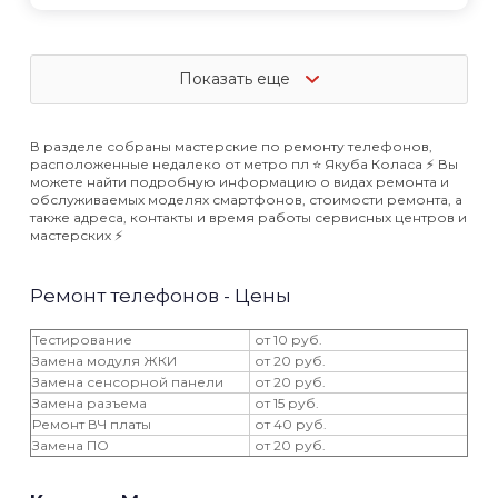
Показать еще
В разделе собраны мастерские по ремонту телефонов,
расположенные недалеко от метро пл ⭐️ Якуба Коласа ⚡️ Вы
можете найти подробную информацию о видах ремонта и
обслуживаемых моделях смартфонов, стоимости ремонта, а
также адреса, контакты и время работы сервисных центров и
мастерских ⚡️
Ремонт телефонов - Цены
Тестирование
от 10 руб.
Замена модуля ЖКИ
от 20 руб.
Замена сенсорной панели
от 20 руб.
Замена разъема
от 15 руб.
Ремонт ВЧ платы
от 40 руб.
Замена ПО
от 20 руб.