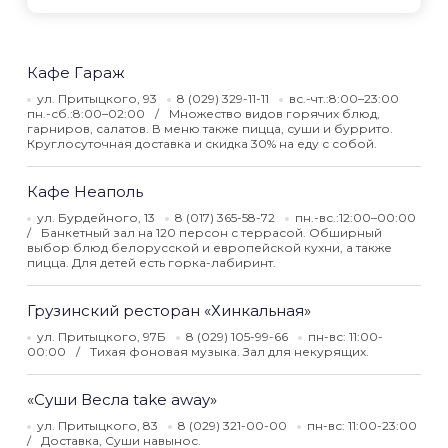
Кафе Гараж
ул. Притыцкого, 93
8 (029) 329-11-11
вс.-чт.:8:00–23:00
пн.-сб.:8:00–02:00
Множество видов горячих блюд,
гарниров, салатов. В меню также пицца, суши и буррито.
Круглосуточная доставка и скидка 30% на еду с собой.
Кафе Неаполь
ул. Бурдейного, 13
8 (017) 365-58-72
пн.-вс.:12:00–00:00
Банкетный зал на 120 персон с террасой. Обширный
выбор блюд белорусской и европейской кухни, а также
пицца. Для детей есть горка-лабиринт.
Грузинский ресторан «Хинкальная»
ул. Притыцкого, 97Б
8 (029) 105-99-66
пн-вс: 11:00-
00:00
Тихая фоновая музыка. Зал для некурящих.
«Суши Весла take away»
ул. Притыцкого, 83
8 (029) 321-00-00
пн-вс: 11:00-23:00
Доставка, Суши навынос.