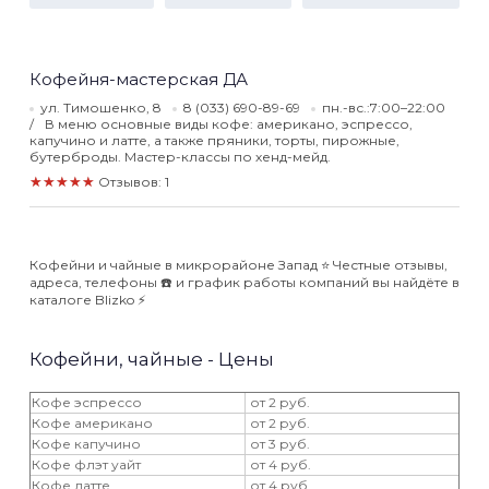
Кофейня-мастерская ДА
ул. Тимошенко, 8
8 (033) 690-89-69
пн.-вс.:7:00–22:00
В меню основные виды кофе: американо, эспрессо,
капучино и латте, а также пряники, торты, пирожные,
бутерброды. Мастер-классы по хенд-мейд.
★★★★★
Отзывов: 1
Кофейни и чайные в микрорайоне Запад ⭐️ Честные отзывы,
адреса, телефоны ☎️ и график работы компаний вы найдёте в
каталоге Blizko ⚡️
Кофейни, чайные - Цены
Кофе эспрессо
от 2 руб.
Кофе американо
от 2 руб.
Кофе капучино
от 3 руб.
Кофе флэт уайт
от 4 руб.
Кофе латте
от 4 руб.