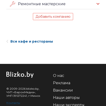
Ремонтные мастерские
Добавить компанию
Все кафе и рестораны
О нас
Реклама
© 2009-2026 blizko.by,
Вакансии
ЧУП «БарокМедиа»,
УНП 391272241, г.Минск
Наши авторы
Контакты
Наши эксперты