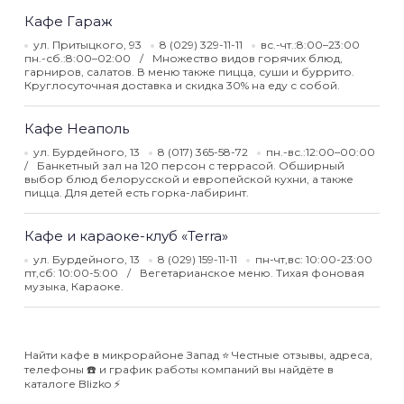
Кафе Гараж
ул. Притыцкого, 93
8 (029) 329-11-11
вс.-чт.:8:00–23:00
пн.-сб.:8:00–02:00
Множество видов горячих блюд,
гарниров, салатов. В меню также пицца, суши и буррито.
Круглосуточная доставка и скидка 30% на еду с собой.
Кафе Неаполь
ул. Бурдейного, 13
8 (017) 365-58-72
пн.-вс.:12:00–00:00
Банкетный зал на 120 персон с террасой. Обширный
выбор блюд белорусской и европейской кухни, а также
пицца. Для детей есть горка-лабиринт.
Кафе и караоке-клуб «Terra»
ул. Бурдейного, 13
8 (029) 159-11-11
пн-чт,вс: 10:00-23:00
пт,сб: 10:00-5:00
Вегетарианское меню. Тихая фоновая
музыка, Караоке.
Найти кафе в микрорайоне Запад ⭐️ Честные отзывы, адреса,
телефоны ☎️ и график работы компаний вы найдёте в
каталоге Blizko ⚡️