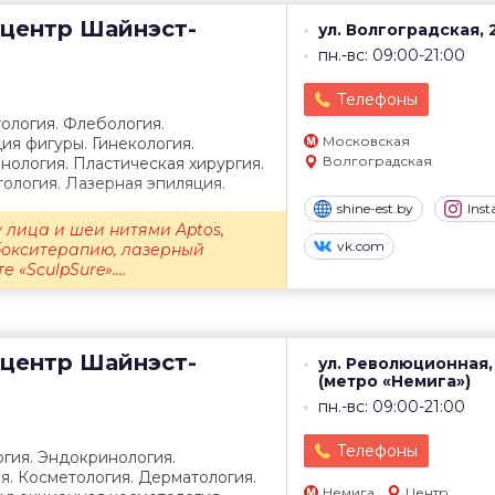
центр
Шайнэст-
ул. Волгоградская, 
пн.-вс: 09:00-21:00
Телефоны
ология. Флебология.
Московская
ия фигуры. Гинекология.
Волгоградская
ология. Пластическая хирургия.
ология. Лазерная эпиляция.
shine-est.by
Ins
 лица и шеи нитями Aptos,
vk.com
бокситерапию, лазерный
 «SculpSure»....
центр
Шайнэст-
ул. Революционная,
(метро «Немига»)
пн.-вс: 09:00-21:00
Телефоны
гия. Эндокринология.
я. Косметология. Дерматология.
Немига
Центр