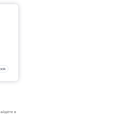
ook
айдёте в