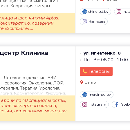
Инъекционная косметология.
ика. Коррекция фигуры.
shine-est.by
Ins
 лица и шеи нитями Aptos,
Написать
бокситерапию, лазерный
 «SculpSure»....
центр
Клиника
ул. Игнатенко, 8
Пн - Вс: 08:00 - 21:00
Телефоны
Т. Детское отделение. УЗИ.
Центр
. Неврология. Онкология. ЛОР.
терапия. Терапия. Урология.
огия. Косметология. Хирургия.
mercimed.by
врачи по 40 специальностям,
Instagram
faceb
ание экспертного класса,
логии, парковочные места для