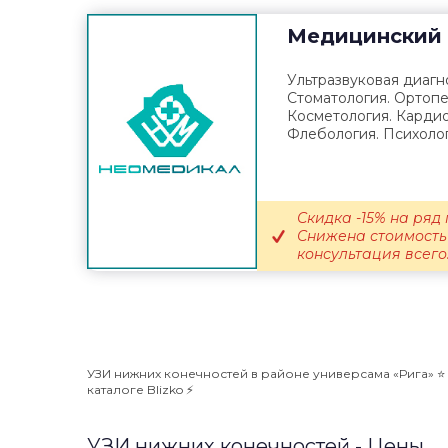
Медицинский 
Ультразвуковая диагно
Стоматология. Ортопе
Косметология. Кардио
Флебология. Психолог
Скидка -15% на ряд 
Снижена стоимость 
консультация всего.
УЗИ нижних конечностей в районе универсама «Рига» ⭐️
каталоге Blizko ⚡️
УЗИ нижних конечностей - Цены