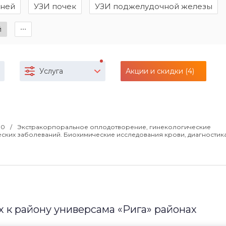
аней
УЗИ почек
УЗИ поджелудочной железы
й
∙∙∙
Услуга
Акции и скидки (4)
:00
Экстракорпоральное оплодотворение, гинекологические
ских заболеваний. Биохимические исследования крови, диагностик
к району универсама «Рига» районах