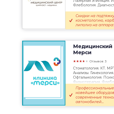
Лазерная эпиляция. 
Флебология. Диагност
Скидки на подтяжку
косметологию, кар
липолиз на аппарате
Медицинский 
Мерси
★★★★★
Отзывов: 3
Стоматология. КТ. МР
Анализы. Гинекология
Офтальмология. Психо
Физиотерапия. Флебол
Выезд врача...
Профессиональные 
новейшее оборудов
современные техно
автомобилей...