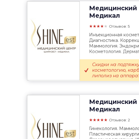
Медицинский 
Медикал
★★★★★
Отзывов: 5
Инъекционная космет
Диагностика. Коррекц
Маммология. Эндокрин
Косметология. Дермат
Скидки на подтяжку
косметологию, кар
липолиз на аппарате
Медицинский 
Медикал
★★★★★
Отзывов: 2
Гинекология. Маммоло
Пластическая хирурги