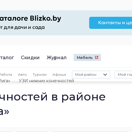
талог
Скидки
Журнал
Мебель
Работа
Авто
Туризм
Афиша
Мой район
Мой го
Рига»
УЗИ нижних конечностей
чностей в районе
а»