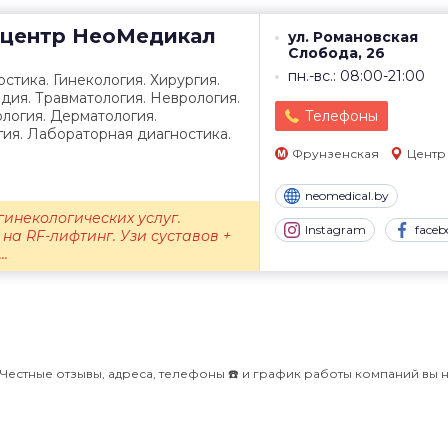
центр
НеоМедикал
ул. Романовская
Слобода, 26
пн.-вс.: 08:00-21:00
стика. Гинекология. Хирургия.
дия. Травматология. Неврология.
логия. Дерматология.
Телефоны
ия. Лабораторная диагностика.
Фрунзенская
Центр
neomedical.by
гинекологических услуг.
Instagram
faceb
на RF-лифтинг. Узи суставов +
..
 Честные отзывы, адреса, телефоны ☎️ и график работы компаний вы н