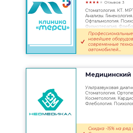
★★★★★
Отзывов: 3
Стоматология. КТ. МР
Анализы. Гинекология
Офтальмология. Психо
Физиотерапия. Флебол
Выезд врача...
Профессиональные 
новейшее оборудов
современные техно
автомобилей...
Медицинский 
Ультразвуковая диагно
Стоматология. Ортопе
Косметология. Кардио
Флебология. Психолог
Скидка -15% на ряд 