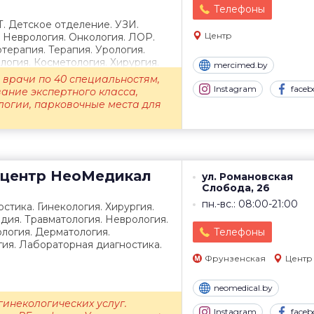
Телефоны
Т. Детское отделение. УЗИ.
Центр
. Неврология. Онкология. ЛОР.
терапия. Терапия. Урология.
огия. Косметология. Хирургия.
mercimed.by
врачи по 40 специальностям,
Instagram
faceb
ание экспертного класса,
логии, парковочные места для
центр
НеоМедикал
ул. Романовская
Слобода, 26
пн.-вс.: 08:00-21:00
стика. Гинекология. Хирургия.
дия. Травматология. Неврология.
логия. Дерматология.
Телефоны
ия. Лабораторная диагностика.
Фрунзенская
Центр
neomedical.by
гинекологических услуг.
Instagram
faceb