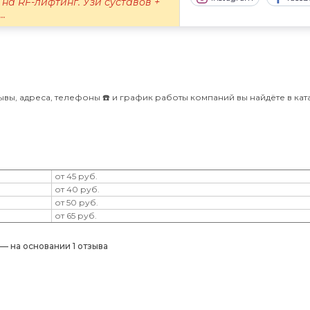
на RF-лифтинг. Узи суставов +
..
ывы, адреса, телефоны ☎️ и график работы компаний вы найдёте в кат
от 45 руб.
от 40 руб.
от 50 руб.
от 65 руб.
) — на основании 1 отзыва