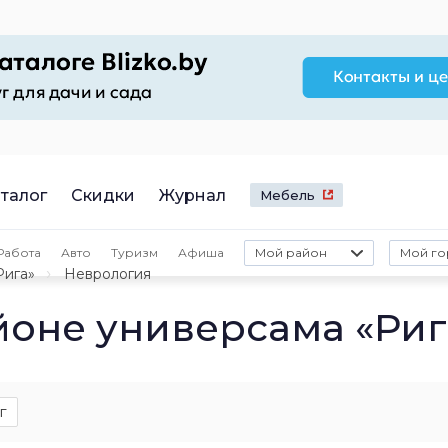
талог
Скидки
Журнал
Мебель
Работа
Авто
Туризм
Афиша
Мой район
Мой го
Рига»
Неврология
йоне универсама «Риг
г