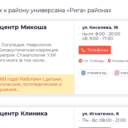
к району универсама «Рига» районах
центр
Микоша
ул. Киселева, 18
пн-пт: 8:00 - 20:00
сб: 9:00 - 17:00
. Логопедия. Неврология
 Биоакустическая коррекция.
Телефоны
атрия. Стоматология. УЗИ.
о мозга (в том числе...
пл. Победы
Комаро
mikosha.by
Ins
993 года! Работаем с детьми,
ические, логопедические и
шения....
центр
Клиника
ул. Игнатенко, 8
Пн - Вс: 08:00 - 21:00