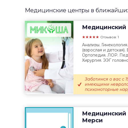
Медицинские центры в ближайших 
Медицинский 
★★★★★
Отзывов: 1
Анализы. Гинекология
(взрослая и детская).
Ортопедия. ЛОР. Педи
Хирургия. ЭЭГ головног
Заботимся о вас с 1
имеющими невролог
психомоторные нару
Медицинский 
Мерси