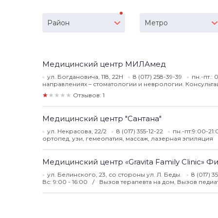
Район
Метро
Медицинский центр МИЛАмед
ул. Богдановича, 118, 22Н
8 (017) 258-39-39
пн.-пт.:
направлениях – стоматологии и неврологии. Консульта
★★★★★
Отзывов: 1
Медицинский центр "Сантана"
ул. Некрасова, 22/2
8 (017) 355-12-22
пн.-пт:9:00-21:
ортопед, узи, гемеопатия, массаж, лазерная эпиляция
Медицинский центр «Gravita Family Clinic» 
ул. Белинского, 23, со стороны ул. Л. Беды.
8 (017) 3
Вс: 9:00 - 16:00
Вызов терапевта на дом, Вызов педиа