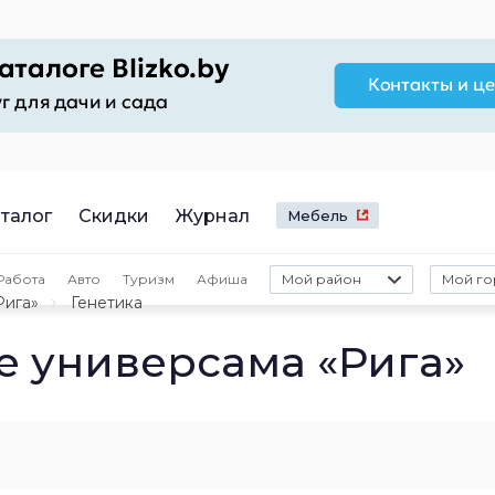
талог
Скидки
Журнал
Мебель
Работа
Авто
Туризм
Афиша
Мой район
Мой го
Рига»
Генетика
е универсама «Рига»