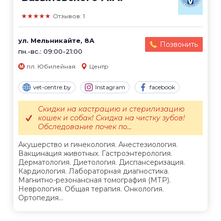
★★★★★
Отзывов: 1
ул. Мельникайте, 8А
Позвонить
пн.-вс.: 09:00-21:00
пл. Юбилейная
Центр
vet-centre.by
Instagram
facebook
Скидки на кастрацию и стерилизацию
кошек и собак! Скидка на чистку зубов!
Обследование почек по...
Акушерство и гинекология. Анестезиология.
Вакцинация животных. Гастроэнтерология.
Дерматология. Диетология. Диспансеризация.
Кардиология. Лабораторная диагностика.
Магнитно-резонансная томография (МТР).
Неврология. Общая терапия. Онкология.
Ортопедия...