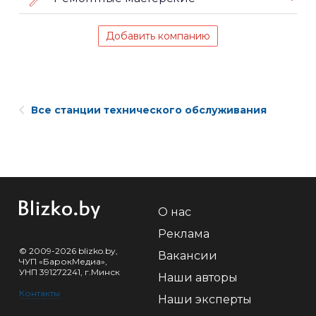
Добавить компанию
Все станции технического обслуживания
О нас
Реклама
© 2009-2026 blizko.by,
Вакансии
ЧУП «БарокМедиа»,
УНП 391272241, г.Минск
Наши авторы
Контакты
Наши эксперты