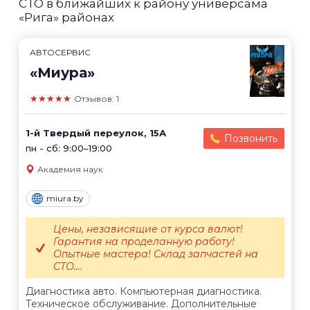
СТО в ближайших к району универсама
«Рига» районах
АВТОСЕРВИС
«Миура»
★★★★★
Отзывов: 1
1-й Твердый переулок, 15А
Позвонить
пн - сб: 9:00–19:00
Академия наук
miura.by
Цены, независящие от курса валют!
Гарантия на проделанную работу!
Опытные мастера! Склад запчастей на
СТО....
Диагностика авто. Компьютерная диагностика.
Техническое обслуживание. Дополнительные