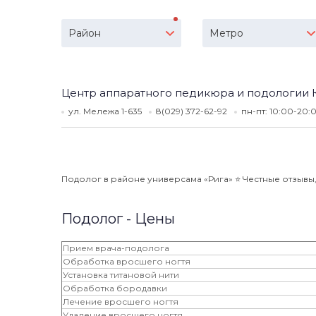
Район
Метро
Центр аппаратного педикюра и подологии 
ул. Мележа 1-635
8(029) 372-62-92
пн-пт: 10:00-20
Подолог в районе универсама «Рига» ⭐️ Честные отзывы, 
Подолог - Цены
Прием врача-подолога
Обработка вросшего ногтя
Установка титановой нити
Обработка бородавки
Лечение вросшего ногтя
Удаление вросшего ногтя