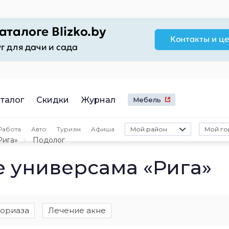
талог
Скидки
Журнал
Мебель
Работа
Авто
Туризм
Афиша
Мой район
Мой го
Рига»
Подолог
е универсама «Рига»
сориаза
Лечение акне