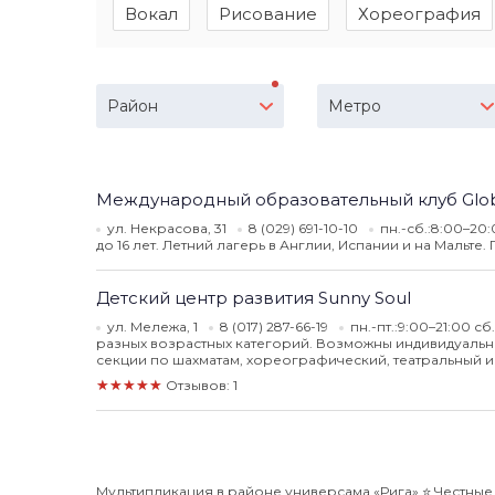
Вокал
Рисование
Хореография
Район
Метро
Международный образовательный клуб Globa
ул. Некрасова, 31
8 (029) 691-10-10
пн.-сб.:8:00–20
до 16 лет. Летний лагерь в Англии, Испании и на Мальте
Детский центр развития Sunny Soul
ул. Мележа, 1
8 (017) 287-66-19
пн.-пт.:9:00–21:00 сб
разных возрастных категорий. Возможны индивидуальны
секции по шахматам, хореографический, театральный и
★★★★★
Отзывов: 1
Мультипликация в районе универсама «Рига» ⭐️ Честные