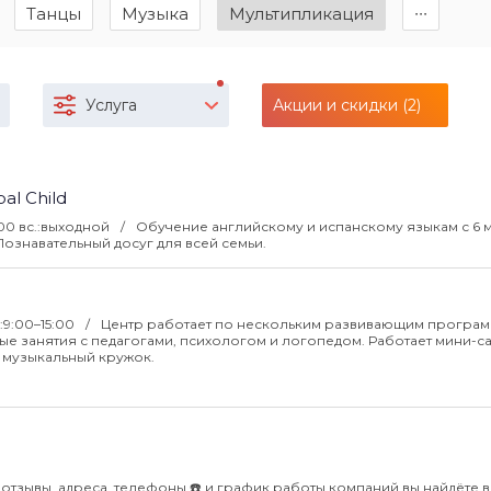
Танцы
Музыка
Мультипликация
∙∙∙
Услуга
Акции и скидки (2)
l Child
:00 вс.:выходной
Обучение английскому и испанскому языкам с 6 
. Познавательный досуг для всей семьи.
.:9:00–15:00
Центр работает по нескольким развивающим програм
е занятия с педагогами, психологом и логопедом. Работает мини-сад
 музыкальный кружок.
 отзывы, адреса, телефоны ☎️ и график работы компаний вы найдёте в