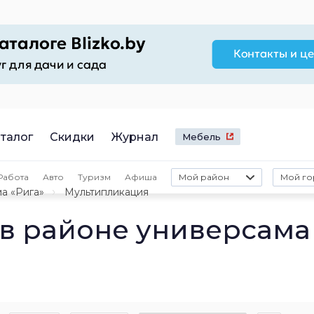
талог
Скидки
Журнал
Мебель
Работа
Авто
Туризм
Афиша
Мой район
Мой го
а «Рига»
Мультипликация
в районе универсама