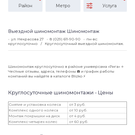
Район
Метро
Услуга
Выездной шиномонтаж Шиномонтаж
ул. Некрасова 27
8 (029) 611-90-90
пн-вс:
круглосуточно
Круглосуточный выездной шиномонтаж.
Шиномонтаж круглосуточно в районе универсама «Рига» ⭐️
Честные отзывы, адреса, телефоны ☎️ и график работы
компаний вы найдёте в каталоге Blizko ⚡️
Круглосуточные шиномонтажи - Цены
Снятие и установка колеса
от 3 руб.
Комплекс одного колеса
от 10 руб.
Монтаж покрышки на диск
от 4 руб.
Комплекс четырех колес
от 60 руб.