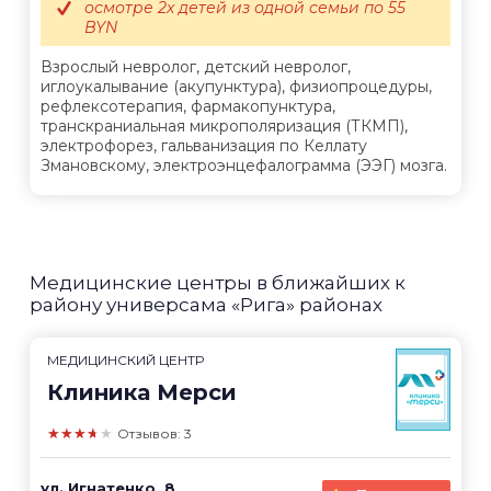
осмотре 2х детей из одной семьи по 55
BYN
Взрослый невролог, детский невролог,
иглоукалывание (акупунктура), физиопроцедуры,
рефлексотерапия, фармакопунктура,
транскраниальная микрополяризация (ТКМП),
электрофорез, гальванизация по Келлату
Змановскому, электроэнцефалограмма (ЭЭГ) мозга.
Медицинские центры в ближайших к
району универсама «Рига» районах
МЕДИЦИНСКИЙ ЦЕНТР
Клиника Мерси
★★★★★
Отзывов: 3
ул. Игнатенко, 8