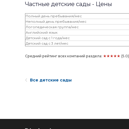
Частные детские сады - Цены
Полный день пребывания/мес
Неполный день пребывания/мес
Логопедическая группа/мес
Английский язык
Детский сад с 1 года/мес
Детский сад с 3 лет/мес
★★★★★
Средний рейтинг всех компаний раздела:
(5.0
Все детские сады