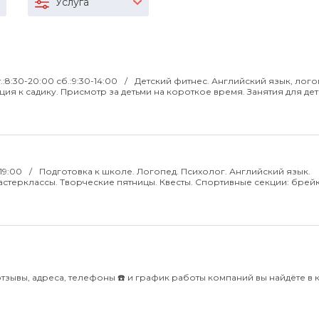
Услуга
т.:8:30-20:00 сб.:9:30-14:00
Детский фитнес. Английский язык, лого
ия к садику. Присмотр за детьми на короткое время. Занятия для дет
 19:00
Подготовка к школе. Логопед. Психолог. Английский язык.
астерклассы. Творческие пятницы. Квесты. Спортивные секции: брейк
отзывы, адреса, телефоны ☎️ и график работы компаний вы найдёте в 