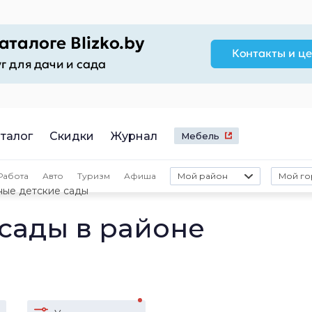
талог
Скидки
Журнал
Мебель
Работа
Авто
Туризм
Афиша
Мой район
Мой го
ные детские сады
 сады в районе