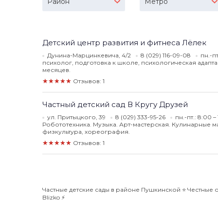
Район
Метро
Детский центр развития и фитнеса Лёлек
Дунина-Марцинкевича, 4/2
8 (029) 116-09-08
пн.-п
психолог, подготовка к школе, психологическая адаптац
месяцев.
★★★★★
Отзывов: 1
Частный детский сад В Кругу Друзей
ул. Притыцкого, 39
8 (029) 333-95-26
пн.-пт.: 8:00 –
Робототехника. Музыка. Арт-мастерская. Кулинарные м
физкультура, хореография.
★★★★★
Отзывов: 1
Частные детские сады в районе Пушкинской ⭐️ Честные 
Blizko ⚡️