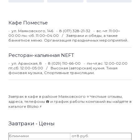
Кафе Поместье
ул. Маяковского, 146
8 (017) 328-21-32
вс.-чт.:11:00–
00:00 пн.-сб.:11:00–04:00
Завтраки и обеды, а также
банкетное меню. Организация праздничных мероприятий.
Ресторан-кальянная NEFT
ул. Аранская, 8
8 (029) 110-66-00
пн-чт,вс: 12:00-02:00
пт,сб: 12:00-05:00
Высокая (авторская) кухня. Тихая
фоновая музыка, Спортивные трансляции.
Завтрак в кафе в районе Маяковского ⭐️ Честные отзывы,
адреса, телефоны ☎️ и график работы компаний вы найдёте в
каталоге Blizko ⚡️
Завтраки - Цены
Блинчики
от 8 руб.