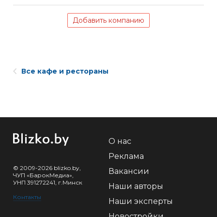
Добавить компанию
Все кафе и рестораны
О нас
Реклама
© 2009-2026 blizko.by,
Вакансии
ЧУП «БарокМедиа»,
УНП 391272241, г.Минск
Наши авторы
Контакты
Наши эксперты
Новостройки