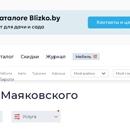
талог
Скидки
Журнал
Мебель
Работа
Авто
Туризм
Афиша
Мой район
Мой го
Пироги
 Маяковского
Услуга