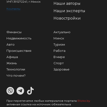
УНП 391272241, г.Минск
Наши авторы
Контакты
Наши эксперты
Новостройки
Финансы
Актуально
Недвижимость
Минск
Авто
Туризм
Происшествия
Работа
Афиша
В мире
Жизнь
Спорт
Технологии
Здоровье
Что почем?
При перепечатке любых материалов портала
Blizko.by
активная ссылка на источник обязательна