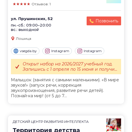
★★★★★
Отзывов: 1
ул. Прушинских, 52
Позвонить
пн.-сб.: 09:00–20:00
вс.: выходной
Лошица
vsegda.by
Instagram
Instagram
Открыт набор на 2026/2027 учебный год.
Запишись с 1 апреля по 15 июня и получи...
Малышок (занятия с самыми маленькими). «В мире
звуков!» (запуск речи, коррекция
звукопроизнощения, развитие речи детей).
Познай-ка мир! (от 5 до 7...
ДЕТСКИЙ ЦЕНТР РАЗВИТИЯ ИНТЕЛЛЕКТА
Территория детства