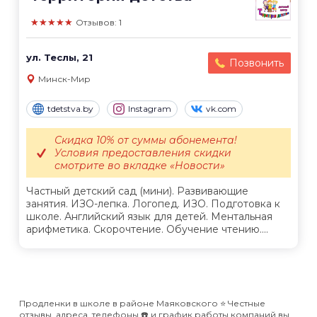
★★★★★
Отзывов: 1
ул. Теслы, 21
Позвонить
Минск-Мир
tdetstva.by
Instagram
vk.com
Скидка 10% от суммы абонемента!
Условия предоставления скидки
смотрите во вкладке «Новости»
Частный детский сад (мини). Развивающие
занятия. ИЗО-лепка. Логопед. ИЗО. Подготовка к
школе. Английский язык для детей. Ментальная
арифметика. Скорочтение. Обучение чтению....
Продленки в школе в районе Маяковского ⭐️ Честные
отзывы, адреса, телефоны ☎️ и график работы компаний вы