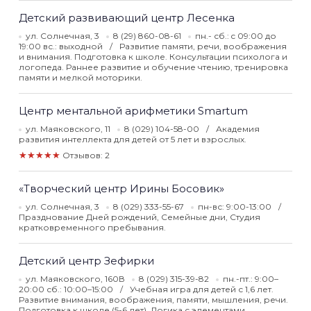
Детский развивающий центр Лесенка
ул. Солнечная, 3
8 (29) 860-08-61
пн.- сб.: c 09:00 до
19:00 вс.: выходной
Развитие памяти, речи, воображения
и внимания. Подготовка к школе. Консультации психолога и
логопеда. Раннее развитие и обучение чтению, тренировка
памяти и мелкой моторики.
Центр ментальной арифметики Smartum
ул. Маяковского, 11
8 (029) 104-58-00
Академия
развития интеллекта для детей от 5 лет и взрослых.
★★★★★
Отзывов: 2
«Творческий центр Ирины Босовик»
ул. Солнечная, 3
8 (029) 333-55-67
пн-вс: 9:00-13:00
Празднование Дней рождений, Семейные дни, Студия
кратковременного пребывания.
Детский центр Зефирки
ул. Маяковского, 160В
8 (029) 315-39-82
пн.-пт.: 9:00–
20:00 сб.: 10:00–15:00
Учебная игра для детей с 1,6 лет.
Развитие внимания, воображения, памяти, мышления, речи.
Подготовка к школе (5-6 лет). Логика с элементами