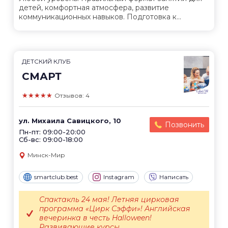
детей, комфортная атмосфера, развитие
коммуникационных навыков. Подготовка к...
ДЕТСКИЙ КЛУБ
СМАРТ
★★★★★
Отзывов: 4
ул. Михаила Савицкого, 10
Позвонить
Пн-пт: 09:00-20:00
Сб-вс: 09:00-18:00
Минск-Мир
smartclub.best
Instagram
Написать
Спактакль 24 мая! Летняя цирковая
программа «Цирк Сэффи»! Английская
вечеринка в честь Halloween!
Развивающие курсы...