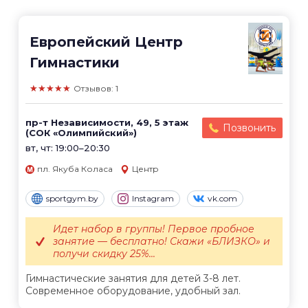
Европейский Центр
Гимнастики
★★★★★
Отзывов: 1
пр-т Независимости, 49, 5 этаж
Позвонить
(СОК «Олимпийский»)
вт, чт: 19:00–20:30
пл. Якуба Коласа
Центр
sportgym.by
Instagram
vk.com
Идет набор в группы! Первое пробное
занятие — бесплатно! Скажи «БЛИЗКО» и
получи скидку 25%...
Гимнастические занятия для детей 3-8 лет.
Современное оборудование, удобный зал.