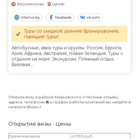
Фрунзенская
Центр
interlux.by
facebook
vk.com
Туры со скидкой, раннее бронирование,
горящие туры!
Автобусные, авиа туры и круизы. Россия, Европа,
Азия, Африка, Австралия, Новая Зеландия. Туры с
отдыхом на море. Экскурсии. Пляжный отдых.
Визовая...
Открыть визу в районе Маяковского ⭐️ Честные отзывы,
адреса, телефоны ☎️ и график работы компаний вы найдёте в
каталоге Blizko ⚡️
Открытие визы - Цены
Греческая виза
от 390 руб.