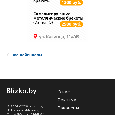
Все вейп шопы
О нас
Реклама
© 2009-2026 blizko.by,
Вакансии
ЧУП «БарокМедиа»,
УНП 391272241, г.Минск