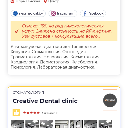
Фрунзенская
Центр
neomedical.by
Instagram
facebook
Скидка -15% на ряд гинекологических
услуг. Снижена стоимость на RF-лифтинг.
Узи суставов + консультация всего...
Ультразвуковая диагностика. Гинекология.
Хирургия. Стоматология. Ортопедия.
Травматология. Неврология. Косметология.
Кардиология. Дерматология. Флебология.
Психология. Лабораторная диагностика.
СТОМАТОЛОГИЯ
Creative Dental clinic
★★★★★
Отзывов: 1