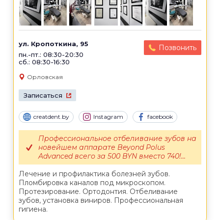
ул. Кропоткина, 95
Позвонить
пн.-пт.: 08:30-20:30
сб.: 08:30-16:30
Орловская
Записаться
creatdent.by
Instagram
facebook
Профессиональное отбеливание зубов на
новейшем аппарате Beyond Polus
Advanced всего за 500 BYN вместо 740!...
Лечение и профилактика болезней зубов.
Пломбировка каналов под микроскопом.
Протезирование. Ортодонтия. Отбеливание
зубов, установка виниров. Профессиональная
гигиена.