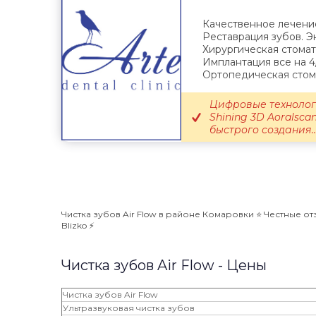
Качественное лечени
Реставрация зубов. 
Хирургическая стомат
Имплантация все на 4
Ортопедическая стом
Цифровые технолог
Shining 3D Aoralscan
быстрого создания..
Чистка зубов Air Flow в районе Комаровки ⭐️ Честные о
Blizko ⚡️
Чистка зубов Air Flow - Цены
Чистка зубов Air Flow
Ультразвуковая чистка зубов