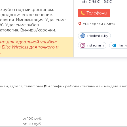
сб: 09:00-16:00
е зубов под микроскопом.
Телефоны
Эндодонтическое лечение.
ология. Имплантация. Удаление.
Универсам «Рига»
/6. Удаление зубов.
атология. Виниры/коронки.
artedental.by
ии для идеальной улыбки:
Instagram
Напи
 Elite Wireless для точного и
.
тзывы, адреса, телефоны ☎️ и график работы компаний вы найдёте в ка
от 100 руб.
от 120 руб.