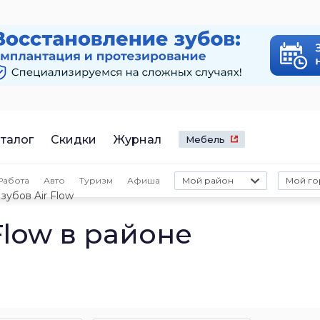
талог
Скидки
Журнал
Мебель
Работа
Авто
Туризм
Афиша
Мой район
Мой го
зубов Air Flow
Flow в районе