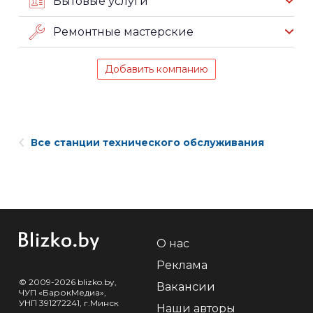
Бытовые услуги
Ремонтные мастерские
Добавить компанию
Все станции технического обслуживания
О нас
Реклама
© 2009-2026 blizko.by,
Вакансии
ЧУП «БарокМедиа»,
УНП 391272241, г.Минск
Наши авторы