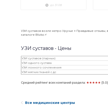
до 31.08
УЗИ суставов возле метро Уручье ⭐️ Правдивые отзывы, 
каталоге Blizko ⚡️
УЗИ суставов - Цены
УЗИ суставов (парных)
УЗИ одного сустава
УЗИ лонного сочленения
УЗИ мягких тканей с дс
★★★★★
Средний рейтинг всех компаний раздела:
(5.0
Все медицинские центры