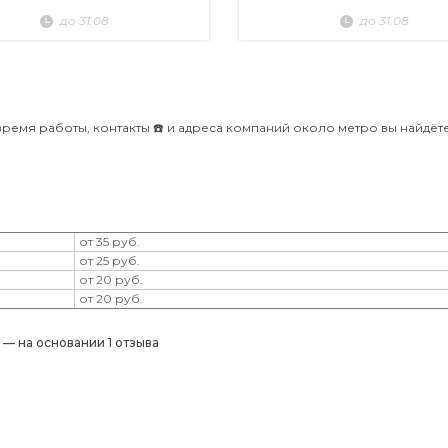
до 31.08
до 31.08
время работы, контакты ☎️ и адреса компаний около метро вы найдёте
от 35 руб.
от 25 руб.
от 20 руб.
от 20 руб.
) — на основании 1 отзыва