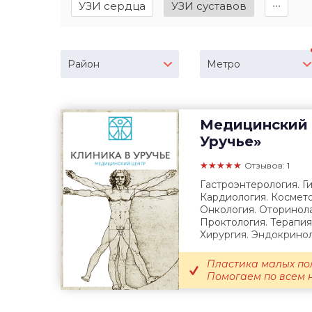
УЗИ сердца
УЗИ суставов
∙∙∙
Район
Метро
Медицинский 
Уручье»
★★★★★
Отзывов: 1
Гастроэнтерология. Г
Кардиология. Космето
Онкология. Оторинола
Проктология. Терапия
Хирургия. Эндокринол
Пластика малых пол
Помогаем по всем н