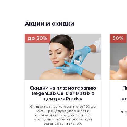
Акции и скидки
до 20%
50%
Скидки на плазмотерапию
П
RegenLab Cellular Matrix в
центре «Praxis»
м
Скидки на плазмотерапию от 10% до
20%. Процедура увлажняет и
*П
омолаживает кожу, сокращает
морщины и поры, способствует
регенерации тканей.