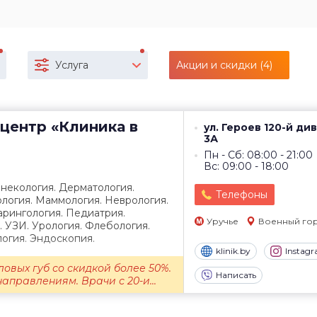
Услуга
Акции и скидки (4)
центр
«Клиника в
ул. Героев 120-й ди
3А
Пн - Сб: 08:00 - 21:00
Вс: 09:00 - 18:00
инекология. Дерматология.
Телефоны
логия. Маммология. Неврология.
рингология. Педиатрия.
Уручье
Военный го
. УЗИ. Урология. Флебология.
огия. Эндоскопия.
klinik.by
Instag
овых губ со скидкой более 50%.
Написать
аправлениям. Врачи с 20-и...