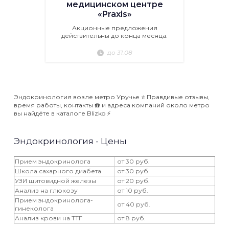
медицинском центре
«Praxis»
Акционные предложения
действительны до конца месяца.
до 31.08
Эндокринология возле метро Уручье ⭐️ Правдивые отзывы,
время работы, контакты ☎️ и адреса компаний около метро
вы найдёте в каталоге Blizko ⚡️
Эндокринология - Цены
Прием эндокринолога
от 30 руб.
Школа сахарного диабета
от 30 руб.
УЗИ щитовидной железы
от 20 руб.
Анализ на глюкозу
от 10 руб.
Прием эндокринолога-
от 40 руб.
гинеколога
Анализ крови на ТТГ
от 8 руб.