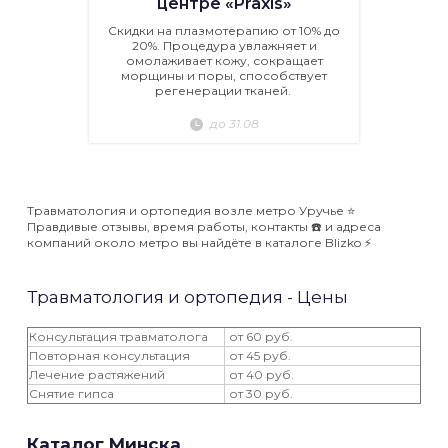
центре «Praxis»
Скидки на плазмотерапию от 10% до
20%. Процедура увлажняет и
омолаживает кожу, сокращает
морщины и поры, способствует
регенерации тканей.
до 31.08
Травматология и ортопедия возле метро Уручье ⭐️
Правдивые отзывы, время работы, контакты ☎️ и адреса
компаний около метро вы найдёте в каталоге Blizko ⚡️
Травматология и ортопедия - Цены
Консультация травматолога
от 60 руб.
Повторная консультация
от 45 руб.
Лечение растяжений
от 40 руб.
Снятие гипса
от 30 руб.
Каталог Минска