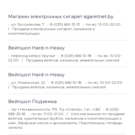
Магазин электронных сигарет sigaretnet.by
ул. Руссиянова, 7
8 (033) 662-13-13
пн-вс: 10:00-22:00
Продажа электронных сигарет, кальянов и
комплектующих
Вейпшоп Hard-n-Heavy
переход метро Уручье
8 (029) 666-10-18
пн-вс: 10:00-
22:00
Продажа вейпов, кальянов, жевательных смесей
Вейпшоп Hard-n-Heavy
ул. Ложинская, 22
8 (029) 666-10-18
пн-вс: 10:00-22:00
Продажа вейпов, кальянов, жевательных смесей
Вейпшоп Подземка
пр-т Независимости, 179, ТЦ «Спектр», 1 эт., п.85
8 (029)
638-25-55
пн-вс: 11:00-21:00
Сеть магазинов по продаже
вейпов, курительных трубок, кальянов и комплектующих к
ним. Эфирные масла и аромалампы. Пиротехника, петарды
салюты.