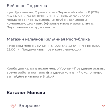
Вейпшоп Подземка
ул. Руссиянова, 7, универсам «Первомайский»
8 (029)
354-66-50
пн-вс: 10:00-21:00
Сеть магазинов по
продаже вейпов, курительных трубок, кальянов и
комплектующих к ним. Эфирные масла и аромалампы.
Пиротехника, петарды салюты.
Магазин кальянов Кальянная Республика
переход метро Уручье
8 (029) 542-22-54
пн-вс: 10:00-
22:00
Продажа кальянов и комплектующих
Колбы для кальяна возле метро Уручье ⭐️ Правдивые отзывы,
время работы, контакты ☎️ и адреса компаний около метро
вы найдёте в каталоге Blizko ⚡️
Каталог Минска
Здоровье