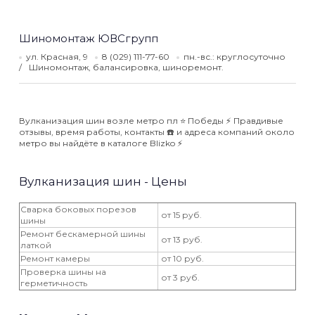
Шиномонтаж ЮВСгрупп
ул. Красная, 9
8 (029) 111-77-60
пн.-вс.: круглосуточно
Шиномонтаж, балансировка, шиноремонт.
Вулканизация шин возле метро пл ⭐️ Победы ⚡️ Правдивые
отзывы, время работы, контакты ☎️ и адреса компаний около
метро вы найдёте в каталоге Blizko ⚡️
Вулканизация шин - Цены
Сварка боковых порезов
от 15 руб.
шины
Ремонт бескамерной шины
от 13 руб.
латкой
Ремонт камеры
от 10 руб.
Проверка шины на
от 3 руб.
герметичность