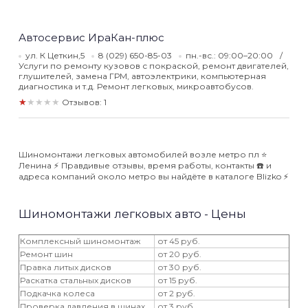
Автосервис ИраКан-плюс
ул. К Цеткин,5
8 (029) 650-85-03
пн.-вс.: 09:00–20:00
Услуги по ремонту кузовов с покраской, ремонт двигателей,
глушителей, замена ГРМ, автоэлектрики, компьютерная
диагностика и т.д. Ремонт легковых, микроавтобусов.
★★★★★
Отзывов: 1
Шиномонтажи легковых автомобилей возле метро пл ⭐️
Ленина ⚡️ Правдивые отзывы, время работы, контакты ☎️ и
адреса компаний около метро вы найдёте в каталоге Blizko ⚡️
Шиномонтажи легковых авто - Цены
Комплексный шиномонтаж
от 45 руб.
Ремонт шин
от 20 руб.
Правка литых дисков
от 30 руб.
Раскатка стальных дисков
от 15 руб.
Подкачка колеса
от 2 руб.
Проверка давления в шинах
от 3 руб.