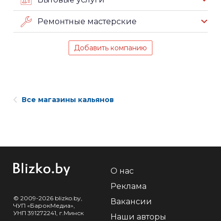
Ремонтные мастерские
Добавить компанию
Все магазины кальянов
О нас
Реклама
© 2009-2026 blizko.by,
Вакансии
ЧУП «БарокМедиа»,
УНП 391272241, г.Минск
Наши авторы